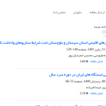
ارسال مقاله
داوران
تماس با ما
انه، مهسا
های اقلیمی استان سیستان و بلوچستان تحت شرایط سناریوهای واداشت تابشی
148-129
ره ملبوسی، محسن حمیدیان پور
اصل مقاله
1.62 M
‌ ایستگاه های ایران در دوره سرد سال
55-68
ری، مهسا فرزانه
اصل مقاله
1.72 M