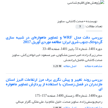
نویسنده =
صحت کاشانی، ساویز
تعداد مقالات:
3
بررسی دقت مدل WRF و تصاویر ماهواره‌ای در شبیه سازی
گرد‌و‌خاک جنوب شرق ایران: مطالعه موردی آوریل 2017
دوره 1401، شماره 51، پاییز 1401، صفحه
48-33
سحر زیرک زاده، امیرحسین مشکوتی، میر مسعود خیرخواه زرکش، ساویز
صحت کاشانی، فاضل ایرانمنش
مشاهده مقاله
اصل مقاله
1.21 M
بررسی روند تغییر و پیش نگری برف مرز ارتفاعات البرز استان
مازندران در فصل زمستان، با استفاده از پردازش تصاویر ماهواره
ای
دوره 1400، شماره 48، زمستان 1400، صفحه
157-175
رحیم یوسفی زاده، ساویز صحت، خلیل غلام نیا، علی ملکی، گلزار عینالی
مشاهده مقاله
اصل مقاله