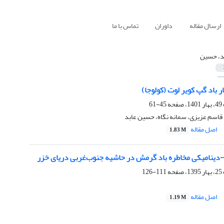
ارسال مقاله
داوران
تماس با ما
د، حسین
 باد گپ کویر لوت (کولوجا)
45-61
قاسم عزیزی، سمانه نگاه، حسین عابد
اصل مقاله
1.83 M
ینامیکی مخاطره باد گرمش در حاشیه جنوب‌غربی دریای خزر
111-126
اصل مقاله
1.19 M