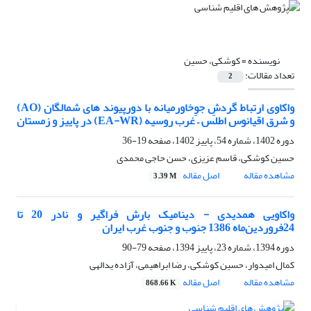
نویسنده =
کوشکی، حسین
تعداد مقالات:
2
واکاوی ارتباط گردشِ جوِخاورمیانه با دورپیوند های شمالگان (AO)
و شرق اقیانوس اطلس – غرب روسیه (EA-WR) در پاییز و زمستان
دوره 1402، شماره 54، پاییز 1402، صفحه
19-36
حسین کوشکی، قاسم عزیزی، حسن حاجی محمدی
مشاهده مقاله
اصل مقاله
3.39 M
واکاویی همدیدی - دینامیک بارش⁭ فراگیر و نادر 20 تا
24فروردین‌ماه 1386 جنوب و جنوب غرب ایران
دوره 1394، شماره 23، پاییز 1394، صفحه
79-90
کمال امیدوار، حسین کوشکی، رضا ابراهیمی، آزاده ید‌الهی
مشاهده مقاله
اصل مقاله
868.66 K