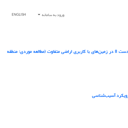
ورود به سامانه
ENGLISH
ارزیابی الگوریتم سبال برای برآورد تبخیر-تعرق واقعی با استفاده از تصاویر سنجنده لندست 8 در زمین‌های با کاربری اراضی متفاوت (مطالعه موردی: منطقه
 رویکرد آسیب‌شناسی