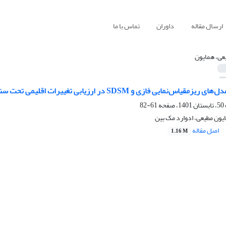
ارسال مقاله
داوران
تماس با ما
عی، همایون
 فازی و SDSM در ارزیابی تغییرات اقلیمی تحت سناریوهای RCP در شهر تهران
61-82
ون مطیعی، ادوارد مک بین
اصل مقاله
1.16 M