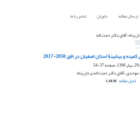
ارسال مقاله
داوران
تماس با ما
ان پناه، آقای دکتر حجت اله
ینه و بیشینۀ استان اصفهان در افق 2050-2017
37-54
 موحدی، آقای دکتر حجت اله یزدان پناه
اصل مقاله
1.48 M