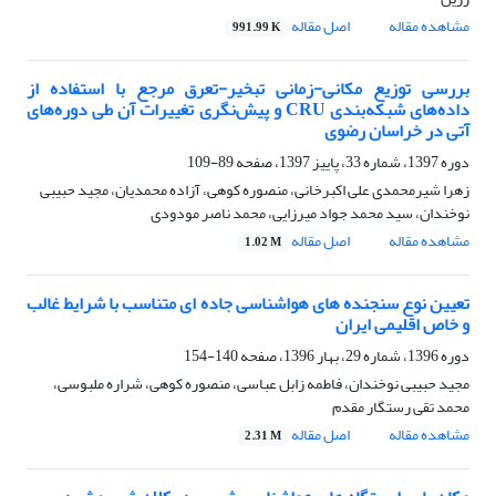
مشاهده مقاله
اصل مقاله
991.99 K
بررسی توزیع مکانی-زمانی تبخیر-تعرق مرجع با استفاده از
داده‌های شبکه‌بندی CRU و پیش‌نگری تغییرات آن طی دوره‌های
آتی در خراسان رضوی
دوره 1397، شماره 33، پاییز 1397، صفحه
89-109
زهرا شیرمحمدی علی اکبرخانی، منصوره کوهی، آزاده محمدیان، مجید حبیبی
نوخندان، سید محمد جواد میرزایی، محمد ناصر مودودی
مشاهده مقاله
اصل مقاله
1.02 M
تعیین نوع سنجنده های هواشناسی جاده ای متناسب با شرایط غالب
و خاص اقلیمی ایران
دوره 1396، شماره 29، بهار 1396، صفحه
140-154
مجید حبیبی نوخندان، فاطمه زابل عباسی، منصوره کوهی، شراره ملبوسی،
محمد تقی رستگار مقدم
مشاهده مقاله
اصل مقاله
2.31 M