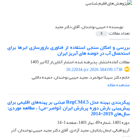
نویسنده =
حبیبی نوخندان، آقای دکتر مجید
تعداد مقالات:
5
بررسی و امکان سنجی استفاده از فناوری بارورسازی ابرها برای
استحصال آب در حوضه های آبریز ایران
مقالات آماده انتشار، پذیرفته شده، انتشار آنلاین از
02 تیر 1405
10.22034/jcr.2026.584199.1738
خانم دکتر سهیلا جوانمرد، مجید حبیبی نوخندان، حمیده دالایی
مشاهده مقاله
پیکربندی بهینه مدل RegCM4.5 مبتنی بر پهنه‌های اقلیمی برای
پیش‌بینی بارش دوره پربارش ایران (نوامبر-می) ، مطالعه موردی:
سال‌های 2019-2014
دوره 1401، شماره 49، بهار 1401، صفحه
1-14
آرزو اقبالی، ایمان بابائیان، مجید آزادی، آقای دکتر مجید حبیبی نوخندان، آذر
زرین