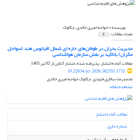
نویسنده =
خواجه امیری خالدی، چکاوک
تعداد مقالات:
1
مدیریت بحران در طوفان‌های حاره ای شمال اقیانوس هند (سواحل
مکران) باتاکید بر نقش سازمان هواشناسی
مقالات آماده انتشار، پذیرفته شده، انتشار آنلاین از
02 تیر 1405
10.22034/jcr.2026.582355.1732
محمدرضا سالاری فنودی، چکاوک خواجه امیری خالدی
مشاهده مقاله
مقالات آماده انتشار
شماره جاری
شماره‌های پیشین نشریه