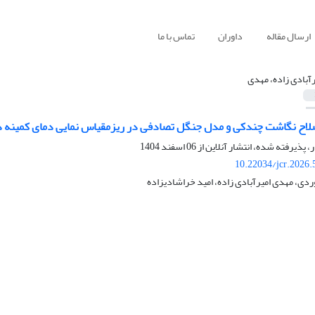
ارسال مقاله
داوران
تماس با ما
رآبادی زاده، مهدی
اح نگاشت چندکی و مدل جنگل تصادفی در ریزمقیاس نمایی دمای کمینه د
ر، پذیرفته شده، انتشار آنلاین از
06 اسفند 1404
10.22034/jcr.2026
وردی، مهدی امیرآبادی زاده، امید خراشادیزاده