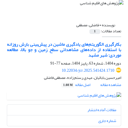
نویسنده =
فاضلی، مصطفی
تعداد مقالات:
1
بکارگیری الگوریتم‌های یادگیری ماشین در پیش‌بینی بارش روزانه
با استفاده از داده‌های مشاهداتی سطح زمین و جو بالا، مطالعه
موردی: شهر مشهد
دوره 1404، شماره 63، پاییز 1404، صفحه
77-91
10.22034/jcr.2025.541424.1710
امیرحسین بابائیان، مهدی رستم زاده، مصطفی فاضلی
مشاهده مقاله
اصل مقاله
1.08 M
مقالات آماده انتشار
شماره جاری