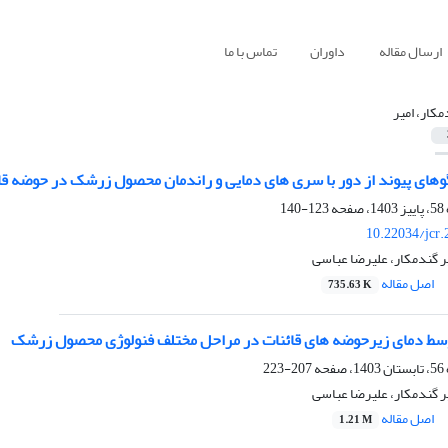
ارسال مقاله
داوران
تماس با ما
مکار، امیر
گوهای پیوند از دور با سری های دمایی و راندمان محصول زرشک در حوضه قا
123-140
10.22034/jcr
یر گندمکار، علیرضا عباسی
اصل مقاله
735.63 K
وسط دمای زیرحوضه های قائنات در مراحل مختلف فنولوژی محصول زرشک
207-223
یر گندمکار، علیرضا عباسی
اصل مقاله
1.21 M