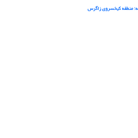
لعه: منطقه کیخسروی زاگرس