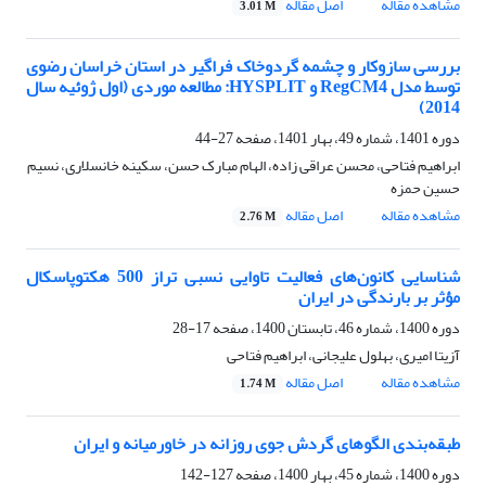
مشاهده مقاله
اصل مقاله
3.01 M
‏بررسی سازوکار و چشمه گردوخاک فراگیر در استان خراسان رضوی
توسط مدل RegCM4 و HYSPLIT: مطالعه موردی (اول ژوئیه سال
2014)
دوره 1401، شماره 49، بهار 1401، صفحه
27-44
ابراهیم فتاحی، محسن عراقی زاده، الهام مبارک حسن، سکینه خانسلاری، نسیم
حسین حمزه
مشاهده مقاله
اصل مقاله
2.76 M
شناسایی کانون‌های فعالیت تاوایی نسبی تراز 500 هکتوپاسکال
مؤثر بر بارندگی در ایران
دوره 1400، شماره 46، تابستان 1400، صفحه
17-28
آزیتا امیری، بهلول علیجانی، ابراهیم فتاحی
مشاهده مقاله
اصل مقاله
1.74 M
طبقه‌بندی الگوهای گردش جوی روزانه در خاورمیانه و ایران
دوره 1400، شماره 45، بهار 1400، صفحه
127-142