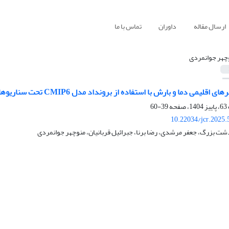
ارسال مقاله
داوران
تماس با ما
چهر جوانمردی
و بارش با استفاده از برونداد مدل CMIP6 تحت سناریوهای SSP (مطالعه موردی: حوضه آبریز رودخانه شور)
39-60
10.22034/jcr.2025
شت بزرگ، جعفر مرشدی، رضا برنا، جبرائیل قربانیان، منوچهر جوانمردی