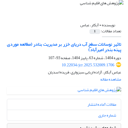
نویسنده =
آبکار، عباس
تعداد مقالات:
1
تاثیر نوسانات سطح آب دریای خزر بر مدیریت بنادر (مطالعه موردی
پهنه بندر امیرآباد)
دوره 1404، شماره 63، پاییز 1404، صفحه
93-107
10.22034/jcr.2025.532009.1706
عباس آبکار، آزاده اربابی سبزواری، فریده اسدیان
مشاهده مقاله
مقالات آماده انتشار
شماره جاری
شماره‌های پیشین نشریه