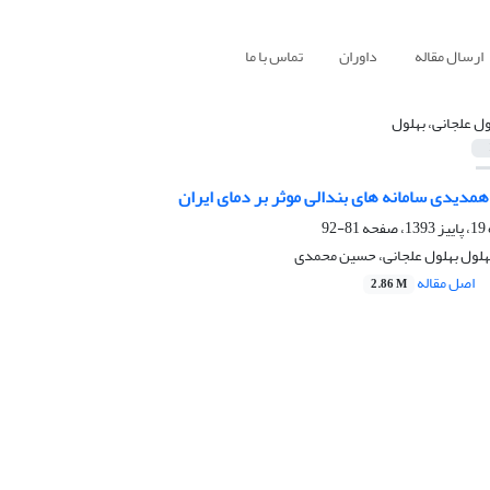
ارسال مقاله
داوران
تماس با ما
ول علجانی، بهلول
مدیدی سامانه های بندالی موثر بر دمای ایران
81-92
بهلول بهلول علجانی، حسین محمدی
اصل مقاله
2.86 M