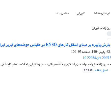
ارسال مقاله
داوران
تماس با ما
ن زاده، توران
 بر مبنای انتقال فازهای ENSO در مقیاس حوضه‌های آبریز ایران
95-109
10.22034/jcr.2025
 حسین زاده، ابراهیم اسعدی اسکویی، فاطمه ربانی، حسن بختیاری نجات، حسام گلبداغی
اصل مقاله
2.26 M