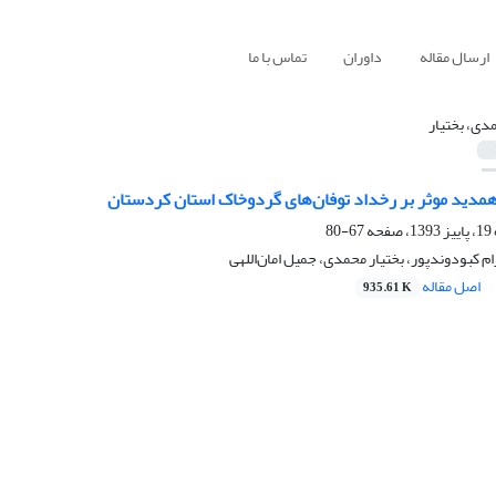
ارسال مقاله
داوران
تماس با ما
دی، بختیار
همدید موثر بر رخداد توفان‌های گردوخاک استان کردستان
67-80
م کبودوندپور، بختیار محمدی، جمیل امان‌اللهی
اصل مقاله
935.61 K