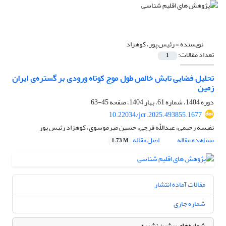
نویسنده =
رئیس پور، کوهزاد
تعداد مقالات:
1
تحلیل فضایی تابش خالص طول موج کوتاه ورودی بر گستره‌ی ایران
زمین
دوره 1404، شماره 61، بهار 1404، صفحه
45-63
10.22034/jcr.2025.493855.1677
نفیسه رحیمی، عبداللّه فرجی، حسین میرموسوی، کوهزاد رئیس پور
مشاهده مقاله
اصل مقاله
1.73 M
مقالات آماده انتشار
شماره جاری
شماره‌های پیشین نشریه