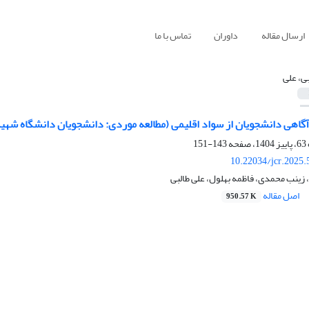
ارسال مقاله
داوران
تماس با ما
بی، علی
آگاهی دانشجویان از سواد اقلیمی (مطالعه موردی: دانشجویان دانشگاه شهی
143-151
10.22034/jcr.2025
 زینب محمدی، فاظمه بهلول، علی طالبی
اصل مقاله
950.57 K