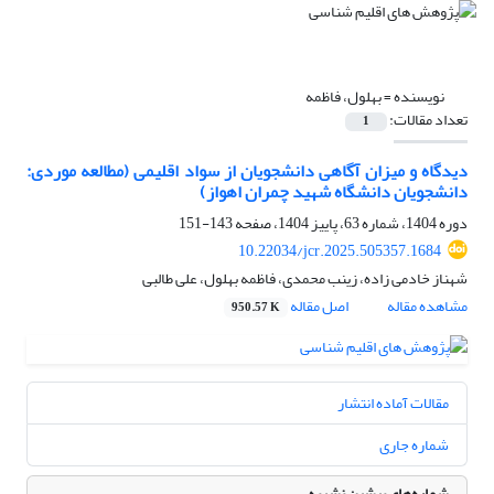
نویسنده =
بهلول، فاظمه
تعداد مقالات:
1
دیدگاه و میزان آگاهی دانشجویان از سواد اقلیمی (مطالعه موردی:
دانشجویان دانشگاه شهید چمران اهواز)
دوره 1404، شماره 63، پاییز 1404، صفحه
143-151
10.22034/jcr.2025.505357.1684
شهناز خادمی زاده، زینب محمدی، فاظمه بهلول، علی طالبی
مشاهده مقاله
اصل مقاله
950.57 K
مقالات آماده انتشار
شماره جاری
شماره‌های پیشین نشریه