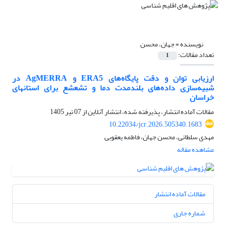
نویسنده =
جهان، محسن
تعداد مقالات:
1
ارزیابی توان و دقت پایگاه‌های ERA5 و AgMERRA در
شبیه‌سازی داده‌های بلندمدت دما و تشعشع برای استان‎های
خراسان
مقالات آماده انتشار، پذیرفته شده، انتشار آنلاین از
07 تیر 1405
10.22034/jcr.2026.505340.1683
مهدی سلطانی، محسن جهان، فاطمه یعقوبی
مشاهده مقاله
مقالات آماده انتشار
شماره جاری