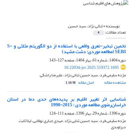
نویسنده =
ثنائی نژاد، سید حسین
تعداد مقالات:
4
تخمین تبخیر-تعرق واقعی با استفاده از دو الگوریتم مثلثی و S-
SEBI (مطالعه موردی: دشت مشهد)
دوره 1404، شماره 61، بهار 1404، صفحه
127-143
10.22034/jcr.2025.519372.1695
مژده سلیمی فرد، سید حسین ثنائی نژاد، علیرضا راشکی
مشاهده مقاله
اصل مقاله
1.16 M
شناسایی اثر تغییر اقلیم بر پدیده‌های حدی دما در استان
خراسان‌رضوی مطالعه موردی : 2015-1990
دوره 1396، شماره 29، بهار 1396، صفحه
111-124
مژده سلیمی فرد، سید حسین ثنایی نژاد، مهدی جباری نوقابی، لیلا ثابت
دیزاوندی