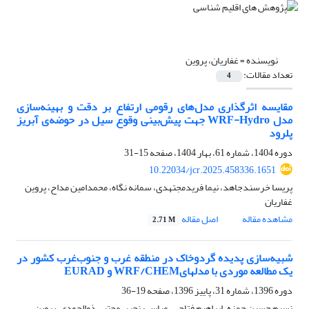
نویسنده =
غفاریان، پروین
تعداد مقالات:
4
مقایسه اثرگذاری مدل‌های رقومی ارتفاع بر دقت و بهینه‌سازی
مدل WRF-Hydro جهت پیش‌بینی وقوع سیل در حوضه‌ی آبریز
پلرود
دوره 1404، شماره 61، بهار 1404، صفحه
15-31
10.22034/jcr.2025.458336.1651
پریسا خرسندجاهد، نیما فریدمجتهدی، سمانه نگاه، محمدامین مداح، پروین
غفاریان
مشاهده مقاله
اصل مقاله
2.71 M
شبیه‌سازی پدیده گردوخاک در منطقه غرب و جنوب‌غرب کشور در
یک مطالعه موردی با مدلهایWRF/CHEM و EURAD
دوره 1396، شماره 31، پاییز 1396، صفحه
19-36
نسیم حسین حمزه، ابراهیم فتاحی، عباس رنجبر، مجتبی ذوالجودی، پروین