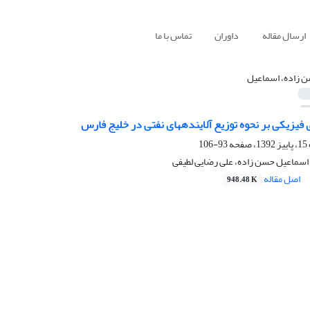
ارسال مقاله
داوران
تماس با ما
 ‏زاده، اسماعیل
یزیکی بر نحوه توزیع آلاینده‏های نفتی در خلیج فارس
93-106
 اسماعیل حسن ‏زاده، علی رضایی لطیفی
اصل مقاله
948.48 K