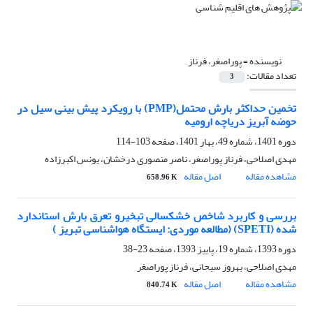
نویسنده =
پوراصغر، فرناز
تعداد مقالات:
3
تخمین حداکثر بارش محتمل(PMP) با رویکرد پیش بینی سیل در
حوضه آبریز دریاچه ارومیه
دوره 1401، شماره 49، بهار 1401، صفحه
103-114
مهدی اصلاحی، فرناز پوراصغر، ناصر منصوری درخشان، یونس اکبرزاده
مشاهده مقاله
اصل مقاله
658.96 K
بررسی و کاربرد شاخص خشکسالی تبخیرو تعرق بارش استاندارد
شده (SPETI) (مطالعه موردی: ایستگاه هواشناسی تبریز )
دوره 1393، شماره 19، پاییز 1393، صفحه
23-38
مهدی اصلاحی، بهروز سبحانی، فرناز پوراصغر
مشاهده مقاله
اصل مقاله
840.74 K