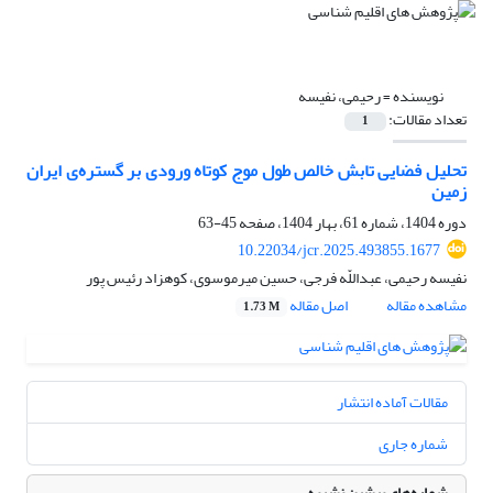
نویسنده =
رحیمی، نفیسه
تعداد مقالات:
1
تحلیل فضایی تابش خالص طول موج کوتاه ورودی بر گستره‌ی ایران
زمین
دوره 1404، شماره 61، بهار 1404، صفحه
45-63
10.22034/jcr.2025.493855.1677
نفیسه رحیمی، عبداللّه فرجی، حسین میرموسوی، کوهزاد رئیس پور
مشاهده مقاله
اصل مقاله
1.73 M
مقالات آماده انتشار
شماره جاری
شماره‌های پیشین نشریه