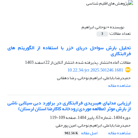
نویسنده =
نوحانی، ابراهیم
تعداد مقالات:
3
تحلیل بارش سواحل دریای خزر با استفاده از الگوریتم های
فراابتکاری
مقالات آماده انتشار، پذیرفته شده، انتشار آنلاین از
22 اسفند 1403
10.22.34/jcr.2025.501246.1681
حمیدرضا باباعلی، ابراهیم نوحانی، رضا دهقانی
مشاهده مقاله
ارزیابی مدلهای هیبریدی فراابتکاری در براورد دبی سیلابی ناشی
از بارش موثر (مطالعه موردی:رودخانه کاکارضا استان لرستان)
دوره 1404، شماره 63، پاییز 1404، صفحه
109-119
حمیدرضا باباعلی، ابراهیم نوحانی، امین پورحقی
مشاهده مقاله
اصل مقاله
902.56 K