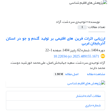
نویسنده =
توحیدی سردشت، آزاد
تعداد مقالات:
1
ارزیابی اثرات فرین های اقلیمی بر تولید گندم و جو در استان
آذربایجان غربی
دوره 1404، شماره 62، پاییز 1404، صفحه
1-22
10.22034/jcr.2025.489155.1671
آزاد توحیدی سردشت، سعید جهانبخش اصل، علی محمد خورشید دوست،
محمد دارند
مشاهده مقاله
اصل مقاله
1.98 M
مقالات آماده انتشار
شماره جاری