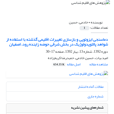
نویسنده =
خادمی، حسین
تعداد مقالات:
1
دماسنجی ایزوتوپی و بازسازی تغییرات اقلیمی گذشته با استفاده از
شواهد پالئوپدولوژیک در بخش شرقی حوضه زاینده رود، اصفهان
دوره 1392، شماره 13، بهار 1392، صفحه
17-30
امید بیات، حسین خادمی، حمیدرضا کریم زاده
مشاهده مقاله
اصل مقاله
654.35 K
مقالات آماده انتشار
شماره جاری
شماره‌های پیشین نشریه