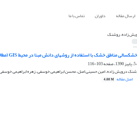
ارسال مقاله
داوران
تماس با ما
یش زاده، روشنک
 مناطق خشک با استفاده از روشهای دانش مبنا در محیط GIS (مطالعه موردی: حوضه شیطور، یزد)
103-116
روشنک درویش زاده، امین حسینی اصل، محسن ابراهیمی خوسفی، زهره ابراهیمی خوسفی
اصل مقاله
4.08 M