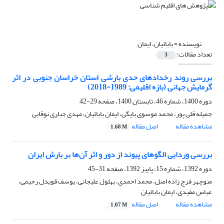
نویسنده =
بابائیان، ایمان
تعداد مقالات:
3
بررسی روند رخدادهای حدی بارشی استان خراسان جنوبی در اثر
گرمایش جهانی (بازه اقلیمی: 1989-2018)
دوره 1400، شماره 46، تابستان 1400، صفحه
29-42
جمیله قلی پور، محمد موسوی بایگی، ایمان بابائیان، مهدی جباری نوقابی
مشاهده مقاله
اصل مقاله
1.68 M
بررسی وردایی الگوهای پیوند از دور و اثر آن‌ها بر بارش ایران
دوره 1392، شماره 15، پاییز 1392، صفحه
31-45
منوچهر فرج زاده اصل، محمد احمدی، بهلول علیجانی، یوسف قویدل رحیمی،
عباس مفیدی، ایمان بابائیان
مشاهده مقاله
اصل مقاله
1.07 M