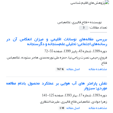
نویسنده =
فلاح قالهری، غلامعباس
تعداد مقالات:
3
بررسی مقاله‌های نوسانات اقلیمی و میزان انعکاس آن در
رسانه‌های اجتماعی: تحلیلی علم‌سنجانه و دگرسنجانه
دوره 1399، شماره 43، پاییز 1399، صفحه
55-72
فروغ رحیمی، نصرت ریاحی نیا، حمزه علی نورمحمدی، هاجر ستوده، غلامعباس
فلاح
مشاهده مقاله
اصل مقاله
767 K
نقش پارامتر های آب هوایی بر عملکرد محصول بادام مطالعه
موردی: سبزوار
دوره 1393، شماره 17، بهار 1393، صفحه
125-141
زهرا جوادی، غلامعباس فلاح قالهری، علیرضا انتظاری
مشاهده مقاله
اصل مقاله
1 M