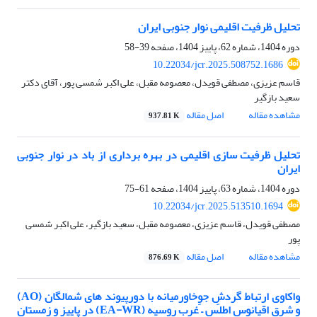
تحلیل ظرفیت اقلیمی نوار جنوبی ایران
دوره 1404، شماره 62، پاییز 1404، صفحه
39-58
10.22034/jcr.2025.508752.1686
قاسم عزیزی، مصطفی قویدل، معصومه مقبل، علی اکبر شمسی پور، آقای دکتر
سعید بازگیر
مشاهده مقاله
اصل مقاله
937.81 K
تحلیل ظرفیت سازی اقلیمی در بهره برداری از باد در نوار جنوبی
ایران
دوره 1404، شماره 63، پاییز 1404، صفحه
61-75
10.22034/jcr.2025.513510.1694
مصطفی قویدل، قاسم عزیزی، معصومه مقبل، سعید بازگیر، علی اکبر شمسی
پور
مشاهده مقاله
اصل مقاله
876.69 K
واکاوی ارتباط گردشِ جوِخاورمیانه با دورپیوند های شمالگان (AO)
و شرق اقیانوس اطلس – غرب روسیه (EA-WR) در پاییز و زمستان