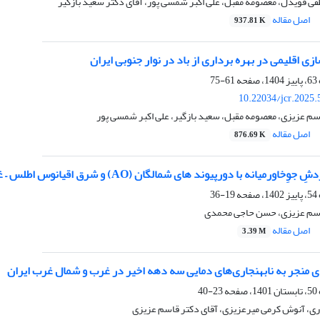
ی قویدل، معصومه مقبل، علی اکبر شمسی پور، آقای دکتر سعید بازگیر
اصل مقاله
937.81 K
ی اقلیمی در بهره برداری از باد در نوار جنوبی ایران
61-75
10.22034/jcr.2025
م عزیزی، معصومه مقبل، سعید بازگیر، علی اکبر شمسی پور
اصل مقاله
876.69 K
ه با دورپیوند های شمالگان (AO) و شرق اقیانوس اطلس – غرب روسیه (EA-WR) در پاییز و زمستان
19-36
سم عزیزی، حسن حاجی محمدی
اصل مقاله
3.39 M
 منجر به نابهنجاری‌های دمایی سه دهه اخیر در غرب و شمال غرب ایران
23-40
اری، آنوش کرمی میرعزیزی، آقای دکتر قاسم عزیزی