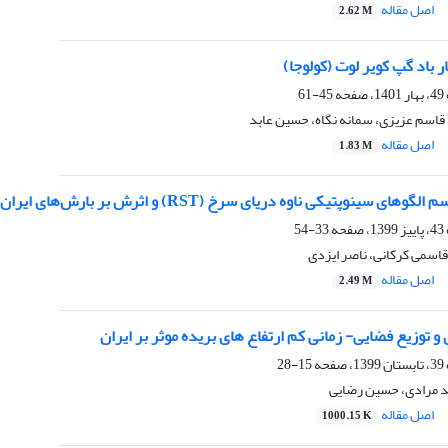
اصل مقاله
2.62 M
 باد گپ کویر لوت (کولوجا)
45-61
قاسم عزیزی، سمانه نگاه، حسین عابد
اصل مقاله
1.83 M
ای سینوپتیکی ناوه دریای سرخ (RST) و اثرش بر بارش‌های ایران
33-54
قاسمی کرکانی، ناصر ایزدی
اصل مقاله
2.49 M
توزیع فضایی- زمانی کم ارتفاع های بریده موثر بر ایران
15-28
 مرادی، حسین رضایی
اصل مقاله
1000.15 K