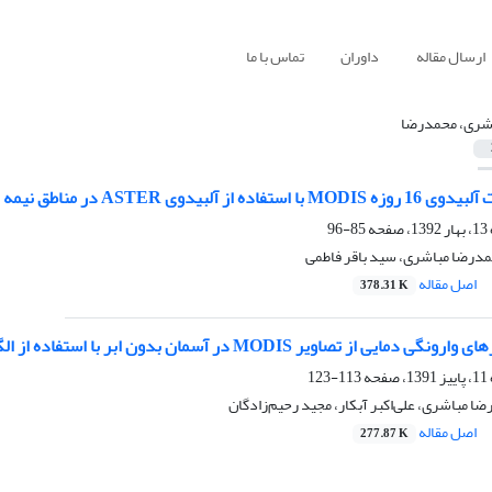
ارسال مقاله
داوران
تماس با ما
شری، محمدرضا
ی ASTER در مناطق نیمه خشک با پوشش همگن
85-96
مدرضا مباشری، سید باقر فاطمی
اصل مقاله
378.31 K
از تصاویر MODIS در آسمان بدون ابر با استفاده از الگوریتم ژنتیک
113-123
ضا مباشری، علی‌اکبر آبکار، مجید رحیم‌زادگان
اصل مقاله
277.87 K