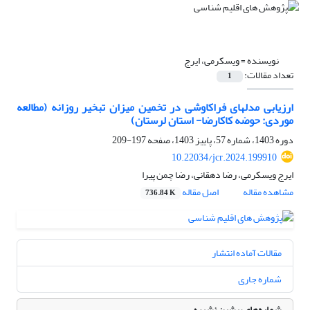
نویسنده =
ویسکرمی، ایرج
تعداد مقالات:
1
ارزیابی مدلهای فراکاوشی در تخمین میزان تبخیر روزانه (مطالعه
موردی: حوضه کاکارضا- استان لرستان)
دوره 1403، شماره 57، پاییز 1403، صفحه
197-209
10.22034/jcr.2024.199910
ایرج ویسکرمی، رضا دهقانی، رضا چمن پیرا
مشاهده مقاله
اصل مقاله
736.84 K
مقالات آماده انتشار
شماره جاری
شماره‌های پیشین نشریه