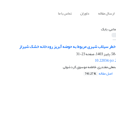
ارسال مقاله
داوران
تماس با ما
ماعی، بابک
خطر سیلاب شهری مربوط به حوضه آبریز رودخانه خشک شیراز
23-31
10.22034/jcr
سمعلی مقتدری، فاطمه موسوی کردشولی
اصل مقاله
741.27 K