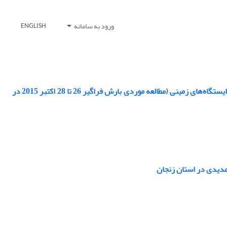
ورود به سامانه
ENGLISH
مقایسه تطبیقی بارش بدست آمده از ماهواره‌های TRMM،GPM و رادار داپلر با داده‌های ایستگاه‌های زمینی (مطالعه موردی بارش فراگیر 26 تا 28 اکتبر 2015 در