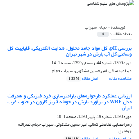
نویسنده =
حجام، سهراب
تعداد مقالات:
4
بررسی pH، کل مواد جامد محلول، هدایت الکتریکی، قلیاییت کل
وسختی کل آب بارش در شهر تهران
دوره 1399، شماره 44، زمستان 1399، صفحه
1-14
دینا عبدمنافی، امیرحسین مشکوتی، سهراب حجام
مشاهده مقاله
اصل مقاله
1.33 M
ارزیابی عملکرد طرحواره‌های پارامترسازی خرد فیزیکی و همرفت
مدل WRF در برآورد بارش در حوضه آبریز کارون در جنوب غرب
ایران
دوره 1393، شماره 19، پاییز 1393، صفحه
1-10
زهرا قصابی، غلامعلی کمالی، امیرحسین مشکوتی، سهراب حجام، نصرالله
جواهری
مشاهده مقاله
اصل مقاله