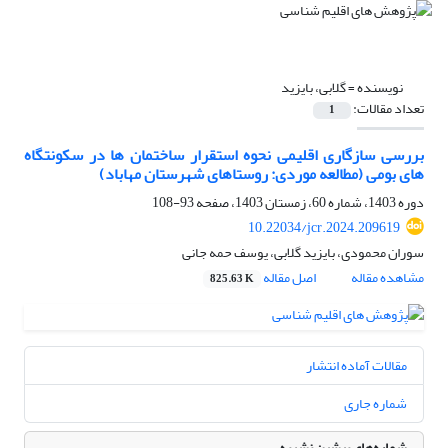
نویسنده =
گلابی، بایزید
تعداد مقالات:
1
بررسی سازگاری اقلیمی نحوه استقرار ساختمان ها در سکونتگاه
های بومی (مطالعه موردی: روستاهای شهرستان مهاباد)
دوره 1403، شماره 60، زمستان 1403، صفحه
93-108
10.22034/jcr.2024.209619
سوران محمودی، بایزید گلابی، یوسف حمه جانی
مشاهده مقاله
اصل مقاله
825.63 K
مقالات آماده انتشار
شماره جاری
شماره‌های پیشین نشریه