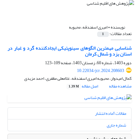
نویسنده =
امیری اسفندقه، محبوبه
تعداد مقالات:
1
شناسایی مهمترین الگوهای سینوپتیکی ایجادکننده گرد و غبار در
استان یزد و شمال کرمان
دوره 1403، شماره 60، زمستان 1403، صفحه
109-123
10.22034/jcr.2024.208603
کمال امیدوار، محبوبه امیری اسفندقه، غلامعلی مظفری، احمد مزیدی
مشاهده مقاله
اصل مقاله
1.39 M
مقالات آماده انتشار
شماره جاری
شماره‌های پیشین نشریه