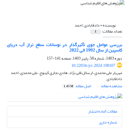
نویسنده =
ذادقابادی، احمد
تعداد مقالات:
1
بررسی عوامل جوی تأثیرگذار در نوسانات سطح تراز آب دریای
کاسپین از سال 1992 الی 2022
دوره 1403، شماره 58، پاییز 1403، صفحه
141-157
10.22034/jcr.2024.198107
مهریار علی محمدی، ارسلان قلی نژاد، هادی نجاری کهنوج، علی محمدی، احمد
ذادقابادی
مشاهده مقاله
اصل مقاله
1.45 M
مقالات آماده انتشار
شماره جاری