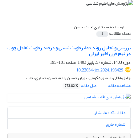
نویسنده =
بختیاری نجات، حسن
تعداد مقالات:
1
بررسی و تحلیل روند دما، رطوبت نسبی و درصد رطوبت تعادل چوب
در نیم قرن اخیر ایران
دوره 1403، شماره 57، پاییز 1403، صفحه
181-195
10.22034/jcr.2024.193429
جلیل هلالی، منصوره کوهی، توران حسین زاده، حسن بختیاری نجات
مشاهده مقاله
اصل مقاله
773.82 K
مقالات آماده انتشار
شماره جاری
شماره‌های پیشین نشریه