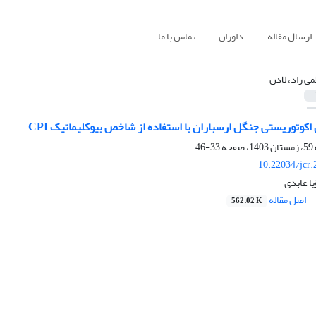
ارسال مقاله
داوران
تماس با ما
می راد، لادن
کوتوریستی جنگل ارسباران با استفاده از شاخص بیوکلیماتیک CPI
33-46
10.22034/jcr
یا عابدی
اصل مقاله
562.02 K