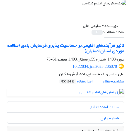
نویسنده =
سلیمی، علی
تعداد مقالات:
1
تاثیر فرآیندهای اقلیمی بر حساسیت پذیری فرسایش بادی (مطالعه
موردی استان اصفهان)
دوره 1403، شماره 59، زمستان 1403، صفحه
61-73
10.22034/jcr.2025.206070
علی سلیمی، طیبه مصباح زاده، آرش ملکیان
مشاهده مقاله
اصل مقاله
855.84 K
مقالات آماده انتشار
شماره جاری
شماره‌های پیشین نشریه