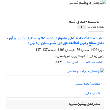
نویسنده =
صفری، شیوا
تعداد مقالات:
1
مقایسه دقت داده های ماهواره لندست9 و سنتینل3 در برآورد
دمای سطح زمین (مطالعه موردی: شهرستان اردبیل)
دوره 1402، شماره 56، تابستان 1403، صفحه
137-147
بتول زینالی، الهام ملانوری، شیوا صفری
مشاهده مقاله
اصل مقاله
2.1 M
مقالات آماده انتشار
شماره جاری
شماره‌های پیشین نشریه