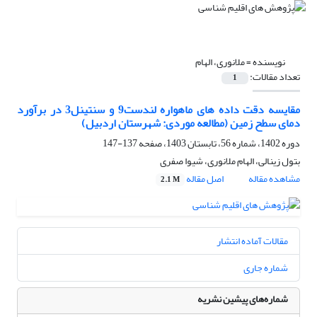
نویسنده =
ملانوری، الهام
تعداد مقالات:
1
مقایسه دقت داده های ماهواره لندست9 و سنتینل3 در برآورد
دمای سطح زمین (مطالعه موردی: شهرستان اردبیل)
دوره 1402، شماره 56، تابستان 1403، صفحه
137-147
بتول زینالی، الهام ملانوری، شیوا صفری
مشاهده مقاله
اصل مقاله
2.1 M
مقالات آماده انتشار
شماره جاری
شماره‌های پیشین نشریه