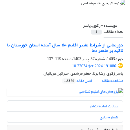
نویسنده =
زکوی، یاسر
تعداد مقالات:
1
دورنمایی از شرایط تغییر اقلیم ۵۰ سال آینده استان خوزستان با
تاکید بر عنصر دما
دوره 1403، شماره 57، پاییز 1403، صفحه
119-137
10.22034/jcr.2024.191086
یاسر زکوی، رضا برنا، جعفر مرشدی، جبرائیل قربانیان
مشاهده مقاله
اصل مقاله
1.82 M
مقالات آماده انتشار
شماره جاری
شماره‌های پیشین نشریه