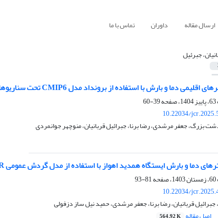
ارسال مقاله
داوران
تماس با ما
انیان، جبرئیل
و بارش با استفاده از برونداد مدل CMIP6 تحت سناریوهای SSP (مطالعه موردی: حوضه آبریز رودخانه شور)
39-60
10.22034/jcr.2025
شت بزرگ، جعفر مرشدی، رضا برنا، جبرائیل قربانیان، منوچهر جوانمردی
 و بارش ایستگاه همدید اهواز با استفاده از مدل گردش عمومی MPI-EMS1-2-HR و مدل ریزمقیاس نمایی آماری SDSM6.1.
81-93
10.22034/jcr.2025
جبرائیل قربانیان، رضا برنا، جعفر مرشدی، حمید نیل ساز دزفولی
اصل مقاله
564.92 K